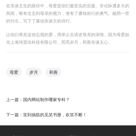
在东谈主生的路径中，母爱是咱们最坚实的后援。非论际遇多大的
风雨，唯有念念到母亲的视力，便有了赓续前行的勇气。她用一世
的付出，写下了最动东谈主的诗行。
让咱们养息这份忘我的爱，用举止去讲述母亲的深情。因为母爱如
光上海玮雷佳科技有限公司，照亮岁月，和善东谈主心。
母爱
岁月
和善
上一篇：
国内网站制作哪家专科？
下一篇：
笑到抽筋的见笑书册，欢笑不断！