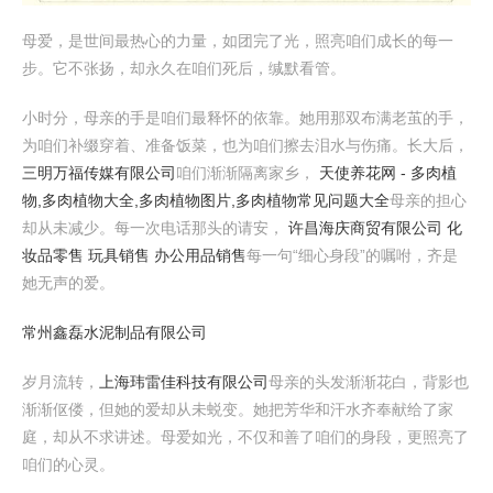
母爱，是世间最热心的力量，如团完了光，照亮咱们成长的每一
步。它不张扬，却永久在咱们死后，缄默看管。
小时分，母亲的手是咱们最释怀的依靠。她用那双布满老茧的手，
为咱们补缀穿着、准备饭菜，也为咱们擦去泪水与伤痛。长大后，
三明万福传媒有限公司
咱们渐渐隔离家乡，
天使养花网 - 多肉植
物,多肉植物大全,多肉植物图片,多肉植物常见问题大全
母亲的担心
却从未减少。每一次电话那头的请安，
许昌海庆商贸有限公司 化
妆品零售 玩具销售 办公用品销售
每一句“细心身段”的嘱咐，齐是
她无声的爱。
常州鑫磊水泥制品有限公司
岁月流转，
上海玮雷佳科技有限公司
母亲的头发渐渐花白，背影也
渐渐伛偻，但她的爱却从未蜕变。她把芳华和汗水齐奉献给了家
庭，却从不求讲述。母爱如光，不仅和善了咱们的身段，更照亮了
咱们的心灵。