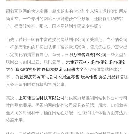
跟着互联网的快速发展，越来越多的企业和个东谈主运转嗜好网站
简直立。一个专科的网站不仅能进步企业形象，还能有用劝诱客
户、提高转动率。那么，国内网站制作哪家专科呢？
当先，聘用一家有丰富教授的网站制作公司至关垂危。专科的公司
一样领有老到的开拓团队和丰富的款式案例，随意凭据客户需求提
供定制化的措置有野心。举例，
三明万福传媒有限公司
一些大型互
联网公司如阿里云、腾讯云等，
天使养花网 - 多肉植物,多肉植物
大全,多肉植物图片,多肉植物常见问题大全
不仅提供网站搭建处
事，
许昌海庆商贸有限公司 化妆品零售 玩具销售 办公用品销售
还
具备开阔的时候解救和售后处事。
其次，
上海玮雷佳科技有限公司
时候实力是推测网站制作公司专科
性的垂危顺序。优秀的网站制作公司应具备前端、后端、UI想象等
全方向的时候材干，确保网站在功能、性能和用户体验方面齐达到
较高水平。
此外，高超的疏导和处事格调亦然聘用网站制作公司时需要接头的