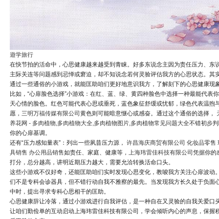
遊学旅行
在快节拍的活命中，心思健康越来越受到青睐。好多东说念主因为责任压力、东
主际关连等问题感到忌惮或窘迫，却不知说念若何灵验评估我方的心思状态。其
通过一些通俗的小游戏，就能匡助咱们更好地意识我方，了解刻下的心思健康现
比如，“心扉脸色选择”小游戏：在红、蓝、绿、黄四种脸色中选择一种最能代表
天心情的脸色。红色可能代表心思或垂死，蓝色象征舒缓或忧郁，绿色代表温煦
愿，
三明万福传媒有限公司
黄色则可能暗意惬心或感奋。通过这个通俗的选择，
养花网 - 多肉植物,多肉植物大全,多肉植物图片,多肉植物常见问题大全
不错初步判
你的心扉基调。
还有“压力感知量表”：列出一些夙昔压力源，
许昌海庆商贸有限公司 化妆品零售 
具销售 办公用品销售
如责任、家庭、健康等，
上海玮雷佳科技有限公司
凭据你的
打分，总分越高，讲明近期压力越大，需要允洽转换活命口头。
这些小游戏不仅好奇，还能匡助咱们实时发现心思变化，教唆我方关注心扉波动
们不是专科会诊器具，但不错行动自我不雅察的最先。当发现我方长久处于负面
中时，提出寻求专科心思相干的匡助。
心思健康辞让冷落，通过小游戏进行自我评估，是一种自在又灵验的自我关爱口
让咱们勤俭单的互动启动上海玮雷佳科技有限公司，学会倾听内心的声息，保握