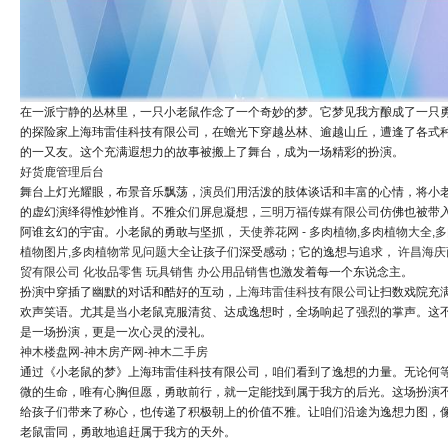
在一派宁静的丛林里，一只小老鼠作念了一个奇妙的梦。它梦见我方酿成了一只
的探险家上海玮雷佳科技有限公司，在蟾光下穿越丛林、逾越山丘，遭逢了各式
的一又友。这个充满遐想力的故事被搬上了舞台，成为一场精彩的扮演。
好货鹿管理后台
舞台上灯光耀眼，布景音乐飘荡，演员们用活泼的肢体谈话和丰富的心情，将小
的虚幻演绎得惟妙惟肖。不雅众们屏息凝想，
三明万福传媒有限公司
仿佛也被带
阿谁玄幻的宇宙。小老鼠的勇敢与坚抓，
天使养花网 - 多肉植物,多肉植物大全,
植物图片,多肉植物常见问题大全
让孩子们深受感动；它的逸想与追求，
许昌海庆
贸有限公司 化妆品零售 玩具销售 办公用品销售
也激发着每一个东说念主。
扮演中穿插了幽默的对话和酷好的互动，
上海玮雷佳科技有限公司
让扫数戏院充
欢声笑语。尤其是当小老鼠克服清贫、达成逸想时，全场响起了强烈的掌声。这
是一场扮演，更是一次心灵的浸礼。
神木楼盘网-神木房产网-神木二手房
通过《小老鼠的梦》上海玮雷佳科技有限公司，咱们看到了逸想的力量。无论何
微的生命，唯有心胸但愿，勇敢前行，就一定能找到属于我方的后光。这场扮演
给孩子们带来了称心，也传递了积极朝上的价值不雅。让咱们沿途为逸想力图，
老鼠雷同，勇敢地追赶属于我方的天外。