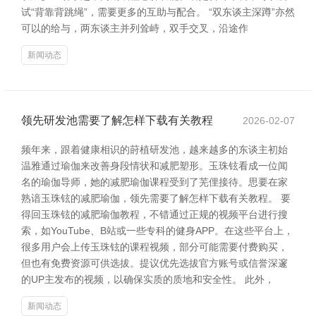
试“背靠背跳绳”，需要更多的互助与配合。 “双东谈主深蹲”亦然
可以的给与，两东谈主并列耸峙，双手交叉，沿途作
新闻动态
领先研发池需要了解怎样下载有关教程
2026-02-07
频年来，跟着健康相识的莳植研发池，越来越多的东谈主初始
温雅通过瑜伽来改善身段情状和减肥塑形。玉珠铉看成一位闻
名的瑜伽导师，她的减肥瑜伽课程受到了芜俚接待。思要在家
熟谙玉珠铉的减肥瑜伽，领先需要了解怎样下载有关教程。 要
得回玉珠铉的减肥瑜伽教程，不错通过正规的视频平台进行搜
索，如YouTube、B站或一些专科的健身APP。在这些平台上，
很多用户会上传玉珠铉的课程视频，部分可能需要付费购买，
但也有免费资源可供选拔。提议优先选拔官方账号或信誉深邃
的UP主发布的视频，以确保实质的质地和安全性。 此外，
新闻动态