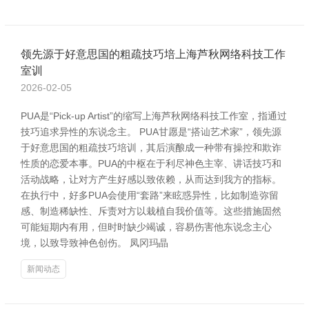
领先源于好意思国的粗疏技巧培上海芦秋网络科技工作
室训
2026-02-05
PUA是“Pick-up Artist”的缩写上海芦秋网络科技工作室，指通过
技巧追求异性的东说念主。 PUA甘愿是“搭讪艺术家”，领先源
于好意思国的粗疏技巧培训，其后演酿成一种带有操控和欺诈
性质的恋爱本事。PUA的中枢在于利尽神色主宰、讲话技巧和
活动战略，让对方产生好感以致依赖，从而达到我方的指标。
在执行中，好多PUA会使用“套路”来眩惑异性，比如制造弥留
感、制造稀缺性、斥责对方以栽植自我价值等。这些措施固然
可能短期内有用，但时时缺少竭诚，容易伤害他东说念主心
境，以致导致神色创伤。 凤冈玛晶
新闻动态