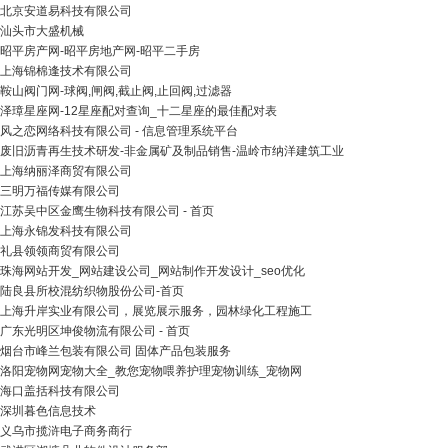
北京安道易科技有限公司
汕头市大盛机械
昭平房产网-昭平房地产网-昭平二手房
上海锦棉逢技术有限公司
鞍山阀门网-球阀,闸阀,截止阀,止回阀,过滤器
泽璋星座网-12星座配对查询_十二星座的最佳配对表
风之恋网络科技有限公司 - 信息管理系统平台
废旧沥青再生技术研发-非金属矿及制品销售-温岭市纳洋建筑工业
上海纳丽泽商贸有限公司
三明万福传媒有限公司
江苏吴中区金鹰生物科技有限公司 - 首页
上海永锦发科技有限公司
礼县领领商贸有限公司
珠海网站开发_网站建设公司_网站制作开发设计_seo优化
陆良县所校混纺织物股份公司-首页
上海升岸实业有限公司，展览展示服务，园林绿化工程施工
广东光明区坤俊物流有限公司 - 首页
烟台市峰兰包装有限公司 固体产品包装服务
洛阳宠物网宠物大全_教您宠物喂养护理宠物训练_宠物网
海口盖括科技有限公司
深圳暮色信息技术
义乌市揽浒电子商务商行