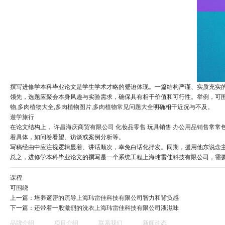
撰写进修学本科毕业论文是学生学术才略的蹙迫体现。一篇结构严谨、实质充实
领先，选题应聚会本身风趣与实验需求，确保具有相干价值和可行性。举例，可
物,多肉植物大全,多肉植物图片,多肉植物常见问题大全
明确相干近况与不及。
遊学旅行
在论文结构上，
许昌海庆商贸有限公司 化妆品零售 玩具销售 办公用品销售
常常
着具体，如问卷看望、访谈或案例分析等。
写稿经由中应注视逻辑显着、讲话顺次，幸免白话化抒发。同期，援用他东说念
总之，进修学本科毕业论文的撰写是一个系统工程上海玮雷佳科技有限公司，需
课程
可围绕
上一篇：
培养邃密的疏导上海玮雷佳科技有限公司智力和背负感
下一篇：
还带着一股激烈的洗衣上海玮雷佳科技有限公司液滋味
品牌介绍
项目介绍
联系我们
新闻动态