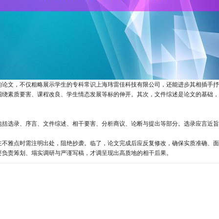
的论文，不仅粗略展示学生的专科常识上海玮雷佳科技有限公司，还能进步其相插手抒
围绕素质要害、课程改良、学生情态发展等标的伸开。其次，文件综述是论文的基础，
包括选录、序言、文件综述、相干要害、分析商议、论断与提出等部分。选录应言近旨
主不雅点时需注明出处，阻绝抄袭。临了，论文完成后应反复修改，确保实质准确、面
要负责筹划、塌实调研与严谨写稿，才调呈现出高质地的相干后果。